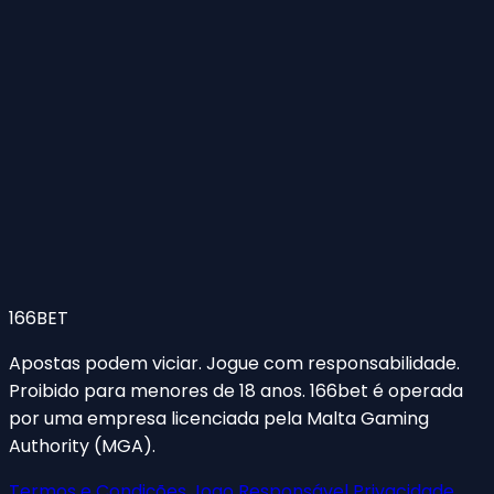
166BET
Apostas podem viciar. Jogue com responsabilidade.
Proibido para menores de 18 anos. 166bet é operada
por uma empresa licenciada pela Malta Gaming
Authority (MGA).
Termos e Condições
Jogo Responsável
Privacidade