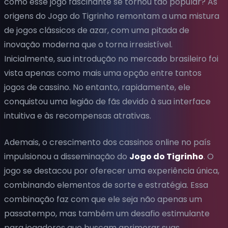
como esse jogo fascinante se tornou tão popular? As
origens do Jogo do Tigrinho remontam a uma mistura
de jogos clássicos de azar, com uma pitada de
inovação moderna que o torna irresistível.
Inicialmente, sua introdução no mercado brasileiro foi
vista apenas como mais uma opção entre tantos
jogos de cassino. No entanto, rapidamente, ele
conquistou uma legião de fãs devido à sua interface
intuitiva e às recompensas atrativas.
Ademais, o crescimento dos cassinos online no país
impulsionou a disseminação do
Jogo do Tigrinho
. O
jogo se destacou por oferecer uma experiência única,
combinando elementos de sorte e estratégia. Essa
combinação faz com que ele seja não apenas um
passatempo, mas também um desafio estimulante
para jogadores que buscam aprimorar suas