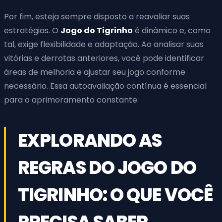
Por fim, esteja sempre disposto a reavaliar suas
estratégias. O
Jogo do Tigrinho
é dinâmico e, como
tal, exige flexibilidade e adaptação. Ao analisar suas
vitórias e derrotas anteriores, você pode identificar
áreas de melhoria e ajustar seu jogo conforme
necessário. Essa autoavaliação contínua é essencial
para o aprimoramento constante.
EXPLORANDO AS
REGRAS DO JOGO DO
TIGRINHO: O QUE VOCÊ