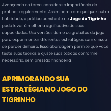
Avançando no tema, considere a importância de
praticar regularmente. Assim como em qualquer outra
habilidade, a prática constante no
Jogo do Tigrinho
pode levar à melhoria significativa de suas
capacidades. Use versões demo ou gratuitas do jogo
para experimentar diferentes estratégias sem o risco
de perder dinheiro. Essa abordagem permite que você
teste suas teorias e ajuste suas táticas conforme
necessário, sem pressão financeira.
APRIMORANDO SUA
ESTRATÉGIA NO JOGO DO
TIGRINHO