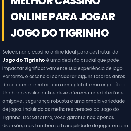
MELHOR CASSINO
ONLINE PARA JOGAR
JOGO DO TIGRINHO
Selecionar o cassino online ideal para desfrutar do
Jogo do Tigrinho
é uma decisão crucial que pode
impactar significativamente sua experiência de jogo.
Portanto, é essencial considerar alguns fatores antes
de se comprometer com uma plataforma específica.
Um bom cassino online deve oferecer uma interface
amigável, segurança robusta e uma ampla variedade
de jogos, incluindo as melhores versões do Jogo do
Tigrinho. Dessa forma, você garante não apenas
diversão, mas também a tranquilidade de jogar em um