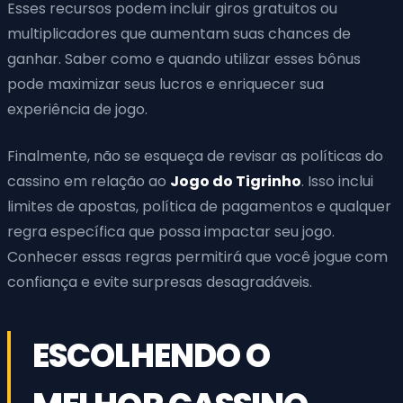
Esses recursos podem incluir giros gratuitos ou
multiplicadores que aumentam suas chances de
ganhar. Saber como e quando utilizar esses bônus
pode maximizar seus lucros e enriquecer sua
experiência de jogo.
Finalmente, não se esqueça de revisar as políticas do
cassino em relação ao
Jogo do Tigrinho
. Isso inclui
limites de apostas, política de pagamentos e qualquer
regra específica que possa impactar seu jogo.
Conhecer essas regras permitirá que você jogue com
confiança e evite surpresas desagradáveis.
ESCOLHENDO O