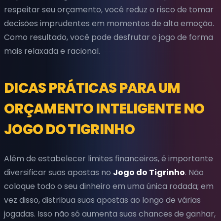
respeitar seu orçamento, você reduz o risco de tomar
decisões imprudentes em momentos de alta emoção.
Como resultado, você pode desfrutar o jogo de forma
mais relaxada e racional.
DICAS PRÁTICAS PARA UM
ORÇAMENTO INTELIGENTE NO
JOGO DO TIGRINHO
Além de estabelecer limites financeiros, é importante
diversificar suas apostas no
Jogo do Tigrinho
. Não
coloque todo o seu dinheiro em uma única rodada; em
vez disso, distribua suas apostas ao longo de várias
jogadas. Isso não só aumenta suas chances de ganhar,