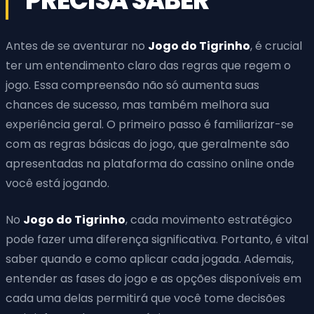
PRECISA SABER
Antes de se aventurar no
Jogo do Tigrinho
, é crucial
ter um entendimento claro das regras que regem o
jogo. Essa compreensão não só aumenta suas
chances de sucesso, mas também melhora sua
experiência geral. O primeiro passo é familiarizar-se
com as regras básicas do jogo, que geralmente são
apresentadas na plataforma do cassino online onde
você está jogando.
No
Jogo do Tigrinho
, cada movimento estratégico
pode fazer uma diferença significativa. Portanto, é vital
saber quando e como aplicar cada jogada. Ademais,
entender as fases do jogo e as opções disponíveis em
cada uma delas permitirá que você tome decisões