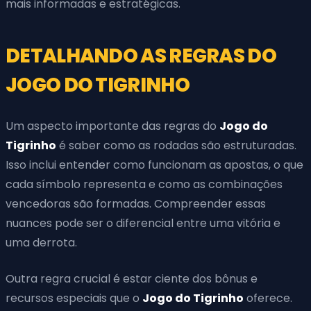
mais informadas e estratégicas.
DETALHANDO AS REGRAS DO
JOGO DO TIGRINHO
Um aspecto importante das regras do
Jogo do
Tigrinho
é saber como as rodadas são estruturadas.
Isso inclui entender como funcionam as apostas, o que
cada símbolo representa e como as combinações
vencedoras são formadas. Compreender essas
nuances pode ser o diferencial entre uma vitória e
uma derrota.
Outra regra crucial é estar ciente dos bônus e
recursos especiais que o
Jogo do Tigrinho
oferece.