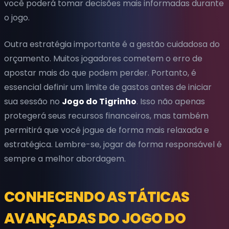
você poderá tomar decisões mais informadas durante
o jogo.
Outra estratégia importante é a gestão cuidadosa do
orçamento. Muitos jogadores cometem o erro de
apostar mais do que podem perder. Portanto, é
essencial definir um limite de gastos antes de iniciar
sua sessão no
Jogo do Tigrinho
. Isso não apenas
protegerá seus recursos financeiros, mas também
permitirá que você jogue de forma mais relaxada e
estratégica. Lembre-se, jogar de forma responsável é
sempre a melhor abordagem.
CONHECENDO AS TÁTICAS
AVANÇADAS DO JOGO DO