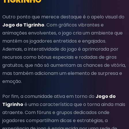
Outro ponto que merece destaque é o apelo visual do
Jogo do Tigrinho
. Com gráficos vibrantes e
animações envolventes, o jogo cria um ambiente que
mantém os jogadores entretidos e engajados.
Ademais, a interatividade do jogo é aprimorada por
recursos como bônus especiais e rodadas de giros
gratuitos, que não só aumentam as chances de vitória,
mas também adicionam um elemento de surpresa e
emoção.
Por fim, a comunidade ativa em torno do
Jogo do
Tigrinho
é uma característica que o torna ainda mais
atraente. Com fóruns e grupos dedicados onde
jogadores compartilham dicas e estratégias, a
experiência de jogo é enriquecida por uma rede de