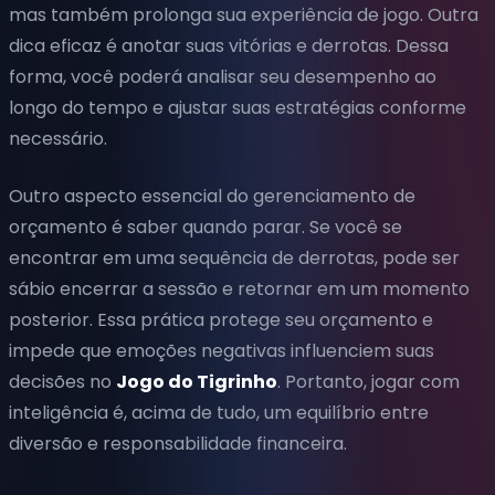
mas também prolonga sua experiência de jogo. Outra
dica eficaz é anotar suas vitórias e derrotas. Dessa
forma, você poderá analisar seu desempenho ao
longo do tempo e ajustar suas estratégias conforme
necessário.
Outro aspecto essencial do gerenciamento de
orçamento é saber quando parar. Se você se
encontrar em uma sequência de derrotas, pode ser
sábio encerrar a sessão e retornar em um momento
posterior. Essa prática protege seu orçamento e
impede que emoções negativas influenciem suas
decisões no
Jogo do Tigrinho
. Portanto, jogar com
inteligência é, acima de tudo, um equilíbrio entre
diversão e responsabilidade financeira.