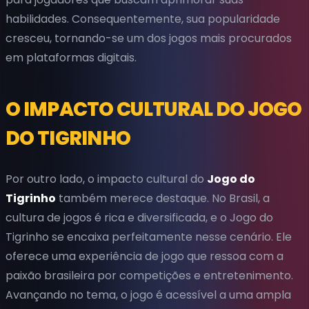
habilidades. Consequentemente, sua popularidade
cresceu, tornando-se um dos jogos mais procurados
em plataformas digitais.
O IMPACTO CULTURAL DO JOGO
DO TIGRINHO
Por outro lado, o impacto cultural do
Jogo do
Tigrinho
também merece destaque. No Brasil, a
cultura de jogos é rica e diversificada, e o Jogo do
Tigrinho se encaixa perfeitamente nesse cenário. Ele
oferece uma experiência de jogo que ressoa com a
paixão brasileira por competições e entretenimento.
Avançando no tema, o jogo é acessível a uma ampla