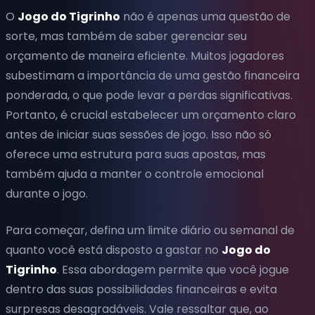
O
Jogo do Tigrinho
não é apenas uma questão de
sorte, mas também de saber gerenciar seu
orçamento de maneira eficiente. Muitos jogadores
subestimam a importância de uma gestão financeira
ponderada, o que pode levar a perdas significativas.
Portanto, é crucial estabelecer um orçamento claro
antes de iniciar suas sessões de jogo. Isso não só
oferece uma estrutura para suas apostas, mas
também ajuda a manter o controle emocional
durante o jogo.
Para começar, defina um limite diário ou semanal de
quanto você está disposto a gastar no
Jogo do
Tigrinho
. Essa abordagem permite que você jogue
dentro das suas possibilidades financeiras e evita
surpresas desagradáveis. Vale ressaltar que, ao