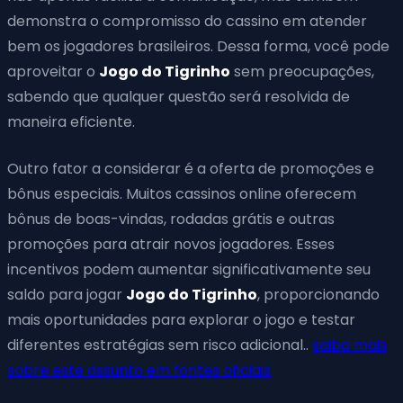
demonstra o compromisso do cassino em atender
bem os jogadores brasileiros. Dessa forma, você pode
aproveitar o
Jogo do Tigrinho
sem preocupações,
sabendo que qualquer questão será resolvida de
maneira eficiente.
Outro fator a considerar é a oferta de promoções e
bônus especiais. Muitos cassinos online oferecem
bônus de boas-vindas, rodadas grátis e outras
promoções para atrair novos jogadores. Esses
incentivos podem aumentar significativamente seu
saldo para jogar
Jogo do Tigrinho
, proporcionando
mais oportunidades para explorar o jogo e testar
diferentes estratégias sem risco adicional..
saiba mais
sobre este assunto em fontes oficiais