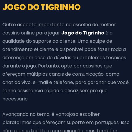
JOGO DO TIGRINHO
Outro aspecto importante na escolha do melhor
cassino online para jogar
Jogo do Tigrinho
é a
qualidade do suporte ao cliente. Uma equipe de
atendimento eficiente e disponível pode fazer toda a
diferença em caso de dúvidas ou problemas técnicos
durante o jogo. Portanto, opte por cassinos que
ofereçam múltiplos canais de comunicação, como
chat ao vivo, e-mail e telefone, para garantir que você
tenha assistência rápida e eficaz sempre que
necessário.
Avançando no tema, é vantajoso escolher
plataformas que ofereçam suporte em português. Isso
não apenas facilita a comunicação, mas também