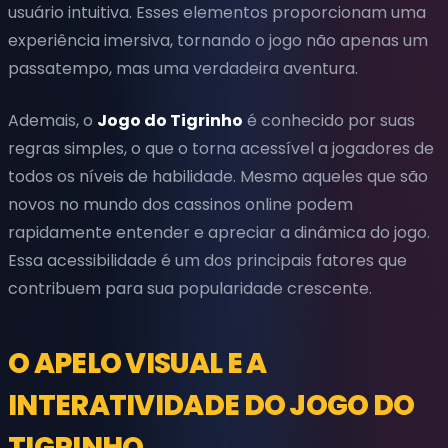
usuário intuitiva. Esses elementos proporcionam uma
experiência imersiva, tornando o jogo não apenas um
passatempo, mas uma verdadeira aventura.
Ademais, o
Jogo do Tigrinho
é conhecido por suas
regras simples, o que o torna acessível a jogadores de
todos os níveis de habilidade. Mesmo aqueles que são
novos no mundo dos cassinos online podem
rapidamente entender e apreciar a dinâmica do jogo.
Essa acessibilidade é um dos principais fatores que
contribuem para sua popularidade crescente.
O APELO VISUAL E A
INTERATIVIDADE DO JOGO DO
TIGRINHO